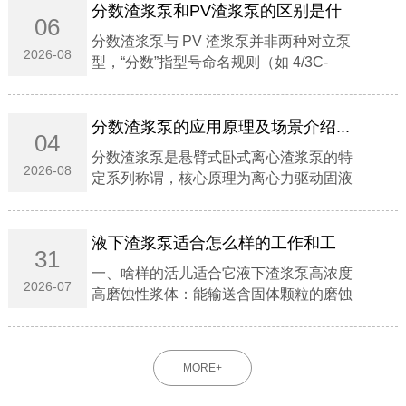
分数渣浆泵和PV渣浆泵的区别是什
06
么？...
分数渣浆泵与 PV 渣浆泵并非两种对立泵
2026-08
型，‌“分数”指型号命名规则（如 4/3C-
AH），"PV"指立式托架结构系列‌；前者涵
盖卧式悬臂主流重型泵，后者专指液下/立
式无轴封泵 。...
分数渣浆泵的应用原理及场景介绍...
04
分数渣浆泵是‌悬臂式卧式离心渣浆泵‌的特
2026-08
定系列称谓，核心原理为‌离心力驱动固液
混合介质能量转换‌，专用于‌高磨蚀、高浓
度浆体输送‌。‌‌一、应用原理‌能量转换机
制‌：电机驱动叶轮高速旋转，浆体在离心
液下渣浆泵适合怎么样的工作和工
31
力...
况‌...
一、啥样的活儿适合它液下渣浆泵‌高浓度
2026-07
高磨蚀性浆体‌：能输送含固体颗粒的磨蚀
性、粗颗粒、高浓度浆体。‌深池液下工
况‌：可直接浸入液下工作，无需额外配置
轴封与轴封水，在吸入量不足的工况下也
MORE+
能正常运行。‌...