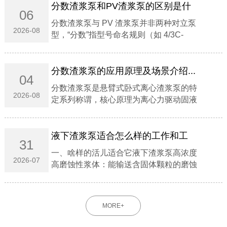
分数渣浆泵和PV渣浆泵的区别是什
06
么？...
分数渣浆泵与 PV 渣浆泵并非两种对立泵
2026-08
型，‌“分数”指型号命名规则（如 4/3C-
AH），"PV"指立式托架结构系列‌；前者涵
盖卧式悬臂主流重型泵，后者专指液下/立
式无轴封泵 。...
分数渣浆泵的应用原理及场景介绍...
04
分数渣浆泵是‌悬臂式卧式离心渣浆泵‌的特
2026-08
定系列称谓，核心原理为‌离心力驱动固液
混合介质能量转换‌，专用于‌高磨蚀、高浓
度浆体输送‌。‌‌一、应用原理‌能量转换机
制‌：电机驱动叶轮高速旋转，浆体在离心
液下渣浆泵适合怎么样的工作和工
31
力...
况‌...
一、啥样的活儿适合它液下渣浆泵‌高浓度
2026-07
高磨蚀性浆体‌：能输送含固体颗粒的磨蚀
性、粗颗粒、高浓度浆体。‌深池液下工
况‌：可直接浸入液下工作，无需额外配置
轴封与轴封水，在吸入量不足的工况下也
MORE+
能正常运行。‌...