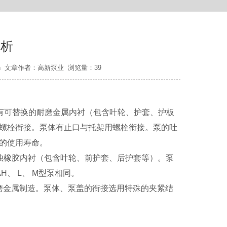
分析
ump.cn 文章作者：高新泵业 浏览量：39
带有可替换的耐磨金属内衬（包含叶轮、护套、护板
螺栓衔接。泵体有止口与托架用螺栓衔接。泵的吐
的使用寿命。
腐蚀橡胶内衬（包含叶轮、前护套、后护套等）。泵
H、 L、 M型泵相同。
磨金属制造。泵体、泵盖的衔接选用特殊的夹紧结