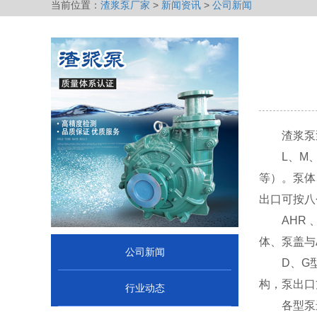
当前位置：
渣浆泵厂家
>
新闻资讯
>
公司新闻
渣浆泵
L、M
等）。泵体
出口可按八
AHR
体、泵盖与
公司新闻
D、G
构，泵出口
行业动态
各型泵