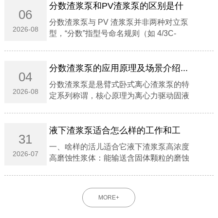
分数渣浆泵和PV渣浆泵的区别是什
06
么？...
分数渣浆泵与 PV 渣浆泵并非两种对立泵
2026-08
型，‌“分数”指型号命名规则（如 4/3C-
AH），"PV"指立式托架结构系列‌；前者涵
盖卧式悬臂主流重型泵，后者专指液下/立
式无轴封泵 。...
分数渣浆泵的应用原理及场景介绍...
04
分数渣浆泵是‌悬臂式卧式离心渣浆泵‌的特
2026-08
定系列称谓，核心原理为‌离心力驱动固液
混合介质能量转换‌，专用于‌高磨蚀、高浓
度浆体输送‌。‌‌一、应用原理‌能量转换机
制‌：电机驱动叶轮高速旋转，浆体在离心
液下渣浆泵适合怎么样的工作和工
31
力...
况‌...
一、啥样的活儿适合它液下渣浆泵‌高浓度
2026-07
高磨蚀性浆体‌：能输送含固体颗粒的磨蚀
性、粗颗粒、高浓度浆体。‌深池液下工
况‌：可直接浸入液下工作，无需额外配置
轴封与轴封水，在吸入量不足的工况下也
MORE+
能正常运行。‌...