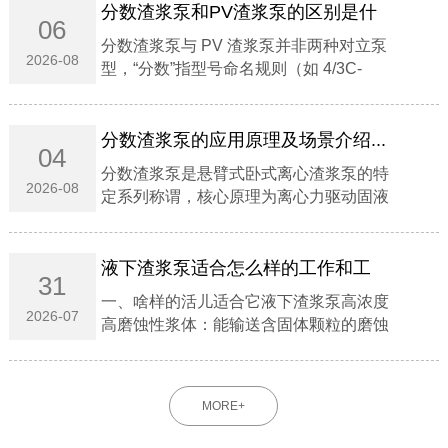
分数渣浆泵和PV渣浆泵的区别是什
06
么？...
分数渣浆泵与 PV 渣浆泵并非两种对立泵
2026-08
型，‌“分数”指型号命名规则（如 4/3C-
AH），"PV"指立式托架结构系列‌；前者涵
盖卧式悬臂主流重型泵，后者专指液下/立
式无轴封泵 。...
分数渣浆泵的应用原理及场景介绍...
04
分数渣浆泵是‌悬臂式卧式离心渣浆泵‌的特
2026-08
定系列称谓，核心原理为‌离心力驱动固液
混合介质能量转换‌，专用于‌高磨蚀、高浓
度浆体输送‌。‌‌一、应用原理‌能量转换机
制‌：电机驱动叶轮高速旋转，浆体在离心
液下渣浆泵适合怎么样的工作和工
31
力...
况‌...
一、啥样的活儿适合它液下渣浆泵‌高浓度
2026-07
高磨蚀性浆体‌：能输送含固体颗粒的磨蚀
性、粗颗粒、高浓度浆体。‌深池液下工
况‌：可直接浸入液下工作，无需额外配置
轴封与轴封水，在吸入量不足的工况下也
MORE+
能正常运行。‌...