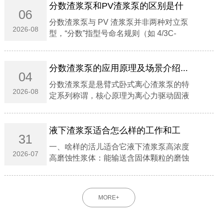
分数渣浆泵和PV渣浆泵的区别是什
06
么？...
分数渣浆泵与 PV 渣浆泵并非两种对立泵
2026-08
型，‌“分数”指型号命名规则（如 4/3C-
AH），"PV"指立式托架结构系列‌；前者涵
盖卧式悬臂主流重型泵，后者专指液下/立
式无轴封泵 。...
分数渣浆泵的应用原理及场景介绍...
04
分数渣浆泵是‌悬臂式卧式离心渣浆泵‌的特
2026-08
定系列称谓，核心原理为‌离心力驱动固液
混合介质能量转换‌，专用于‌高磨蚀、高浓
度浆体输送‌。‌‌一、应用原理‌能量转换机
制‌：电机驱动叶轮高速旋转，浆体在离心
液下渣浆泵适合怎么样的工作和工
31
力...
况‌...
一、啥样的活儿适合它液下渣浆泵‌高浓度
2026-07
高磨蚀性浆体‌：能输送含固体颗粒的磨蚀
性、粗颗粒、高浓度浆体。‌深池液下工
况‌：可直接浸入液下工作，无需额外配置
轴封与轴封水，在吸入量不足的工况下也
MORE+
能正常运行。‌...