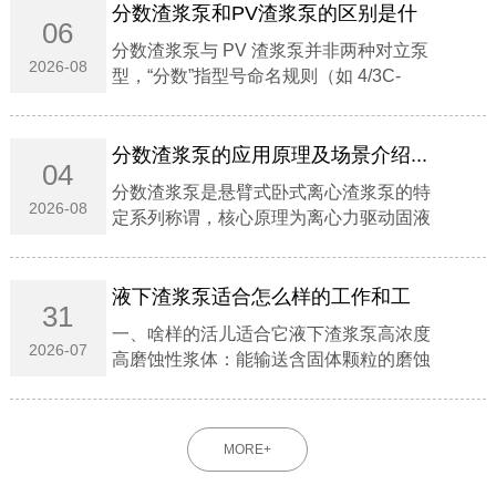
分数渣浆泵和PV渣浆泵的区别是什
06
么？...
分数渣浆泵与 PV 渣浆泵并非两种对立泵
2026-08
型，‌“分数”指型号命名规则（如 4/3C-
AH），"PV"指立式托架结构系列‌；前者涵
盖卧式悬臂主流重型泵，后者专指液下/立
式无轴封泵 。...
分数渣浆泵的应用原理及场景介绍...
04
分数渣浆泵是‌悬臂式卧式离心渣浆泵‌的特
2026-08
定系列称谓，核心原理为‌离心力驱动固液
混合介质能量转换‌，专用于‌高磨蚀、高浓
度浆体输送‌。‌‌一、应用原理‌能量转换机
制‌：电机驱动叶轮高速旋转，浆体在离心
液下渣浆泵适合怎么样的工作和工
31
力...
况‌...
一、啥样的活儿适合它液下渣浆泵‌高浓度
2026-07
高磨蚀性浆体‌：能输送含固体颗粒的磨蚀
性、粗颗粒、高浓度浆体。‌深池液下工
况‌：可直接浸入液下工作，无需额外配置
轴封与轴封水，在吸入量不足的工况下也
MORE+
能正常运行。‌...