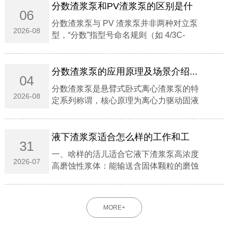
分数渣浆泵和PV渣浆泵的区别是什
06
么？...
分数渣浆泵与 PV 渣浆泵并非两种对立泵
2026-08
型，‌“分数”指型号命名规则（如 4/3C-
AH），"PV"指立式托架结构系列‌；前者涵
盖卧式悬臂主流重型泵，后者专指液下/立
式无轴封泵 。...
分数渣浆泵的应用原理及场景介绍...
04
分数渣浆泵是‌悬臂式卧式离心渣浆泵‌的特
2026-08
定系列称谓，核心原理为‌离心力驱动固液
混合介质能量转换‌，专用于‌高磨蚀、高浓
度浆体输送‌。‌‌一、应用原理‌能量转换机
制‌：电机驱动叶轮高速旋转，浆体在离心
液下渣浆泵适合怎么样的工作和工
31
力...
况‌...
一、啥样的活儿适合它液下渣浆泵‌高浓度
2026-07
高磨蚀性浆体‌：能输送含固体颗粒的磨蚀
性、粗颗粒、高浓度浆体。‌深池液下工
况‌：可直接浸入液下工作，无需额外配置
轴封与轴封水，在吸入量不足的工况下也
MORE+
能正常运行。‌...